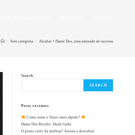
PEÇA SEU ORÇAMENTO
PARCEIROS
CONTATO
>
Sem categoria
>
Alcabar + Dame Dos, uma amizade de sucesso
Search
SEARCH
Posts recentes
Como assar o Vazio mais rápido?
Dame Dos Recebe: Duda Garbi
O ponto certo da molleja? Assista e descubra!